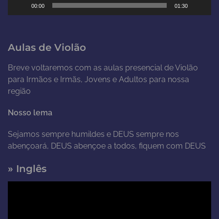
00:00
01:30
v
í
d
Aulas de Violão
e
o
Breve voltaremos com as aulas presencial de Violão
para Irmãos e Irmãs, Jovens e Adultos para nossa
região
Nosso lema
Sejamos sempre humildes e DEUS sempre nos
abençoará, DEUS abençoe a todos, fiquem com DEUS
» Inglês
T
o
c