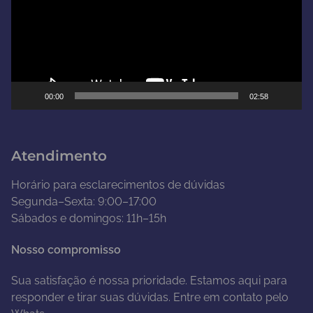
a
d
o
r
d
e
00:00
02:58
v
í
d
Atendimento
e
o
Horário para esclarecimentos de dúvidas
Segunda–Sexta: 9:00–17:00
Sábados e domingos: 11h–15h
Nosso compromisso
Sua satisfação é nossa prioridade. Estamos aqui para
responder e tirar suas dúvidas. Entre em contato pelo