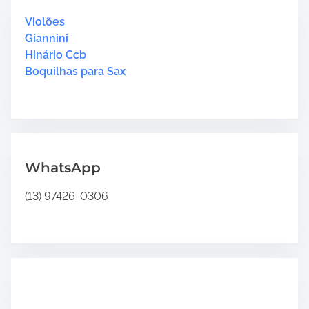
h
m
2
H
Violões
e
“
e
Giannini
H
r
Hinário Ccb
i
e
Boquilhas para Sax
n
.
á
.
r
.
i
o
4
WhatsApp
”
(13) 97426-0306