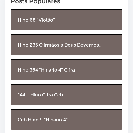
Posts Populares
r
d
e
Hino 68 “Violão”
á
u
d
i
Hino 235 Ó Irmãos a Deus Devemos…
o
Hino 364 “Hinário 4” Cifra
144 – Hino Cifra Ccb
Ccb Hino 9 “Hinário 4”