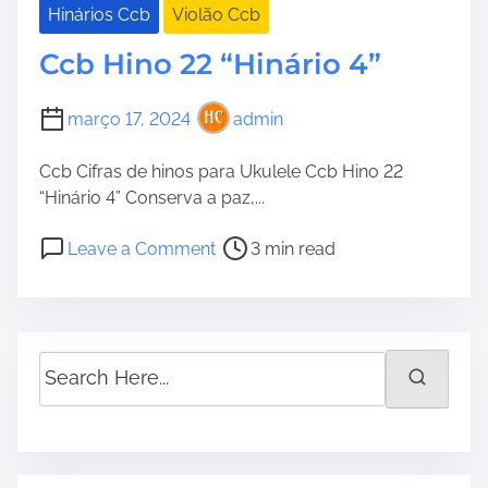
Hinários Ccb
Violão Ccb
Ccb Hino 22 “Hinário 4”
março 17, 2024
admin
Ccb Cifras de hinos para Ukulele Ccb Hino 22
“Hinário 4” Conserva a paz,...
P
o
Leave a Comment
3 min read
o
n
s
C
t
c
r
b
S
e
H
e
a
i
a
d
n
r
t
o
c
i
2