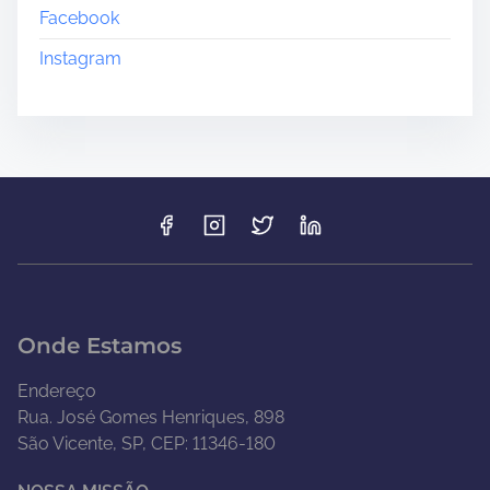
Facebook
Instagram
Onde Estamos
Endereço
Rua. José Gomes Henriques, 898
São Vicente, SP, CEP: 11346-180