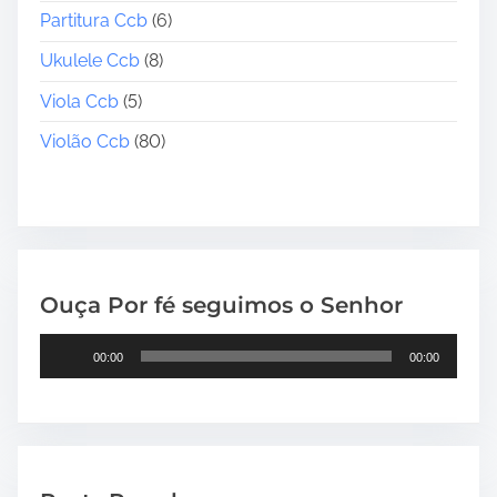
Partitura Ccb
(6)
Ukulele Ccb
(8)
Viola Ccb
(5)
Violão Ccb
(80)
Ouça Por fé seguimos o Senhor
T
00:00
00:00
o
c
a
d
o