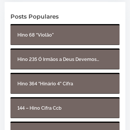
d
o
Posts Populares
r
d
e
Hino 68 “Violão”
á
u
d
i
Hino 235 Ó Irmãos a Deus Devemos…
o
Hino 364 “Hinário 4” Cifra
144 – Hino Cifra Ccb