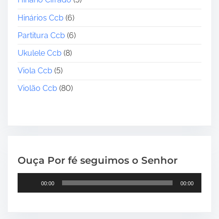
Hinários Ccb
(6)
Partitura Ccb
(6)
Ukulele Ccb
(8)
Viola Ccb
(5)
Violão Ccb
(80)
Ouça Por fé seguimos o Senhor
T
00:00
00:00
o
c
a