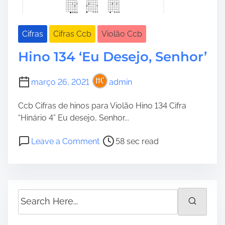
Cifras
Cifras Ccb
Violão Ccb
Hino 134 ‘Eu Desejo, Senhor’
março 26, 2021
admin
Ccb Cifras de hinos para Violão Hino 134 Cifra
“Hinário 4” Eu desejo, Senhor...
P
o
Leave a Comment
58 sec read
o
n
s
H
t
i
r
n
S
e
o
e
a
1
a
d
3