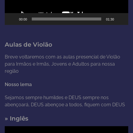
r
d
e
00:00
01:30
v
í
d
Aulas de Violão
e
o
Breve voltaremos com as aulas presencial de Violão
para Irmãos e Irmãs, Jovens e Adultos para nossa
região
Nosso lema
Sejamos sempre humildes e DEUS sempre nos
abençoará, DEUS abençoe a todos, fiquem com DEUS
» Inglês
T