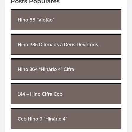
Posts Populares
r
d
e
Hino 68 “Violão”
á
u
d
i
Hino 235 Ó Irmãos a Deus Devemos…
o
Hino 364 “Hinário 4” Cifra
144 – Hino Cifra Ccb
Ccb Hino 9 “Hinário 4”