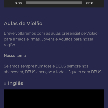
00:00
01:30
v
í
d
Aulas de Violão
e
o
Breve voltaremos com as aulas presencial de Violão
para Irmãos e Irmãs, Jovens e Adultos para nossa
região
Nosso lema
Sejamos sempre humildes e DEUS sempre nos
abençoará, DEUS abençoe a todos, fiquem com DEUS
» Inglês
T
o
c