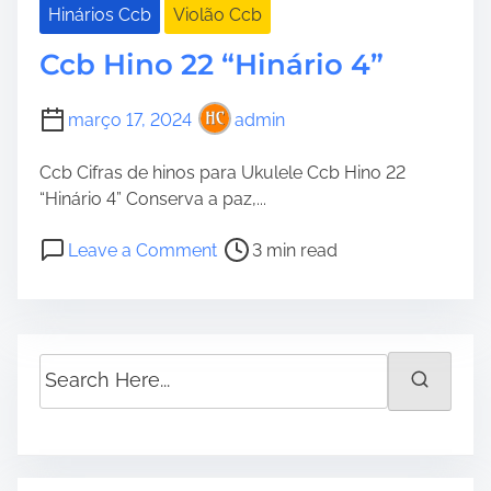
Hinários Ccb
Violão Ccb
Ccb Hino 22 “Hinário 4”
março 17, 2024
admin
Ccb Cifras de hinos para Ukulele Ccb Hino 22
“Hinário 4” Conserva a paz,...
P
o
Leave a Comment
3 min read
o
n
s
C
t
c
r
b
S
e
H
e
a
i
a
d
n
r
t
o
c
i
2