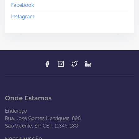
Facebook
Instagram
Onde Estamos
Endereço
Rua. José Gomes Henriques, 898
São Vicente, SP, CEP: 11346-180