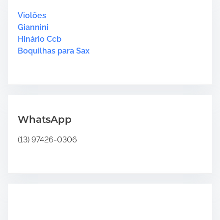
h
m
2
H
Violões
e
“
e
Giannini
H
r
Hinário Ccb
i
e
Boquilhas para Sax
n
.
á
.
r
.
i
o
4
WhatsApp
”
(13) 97426-0306