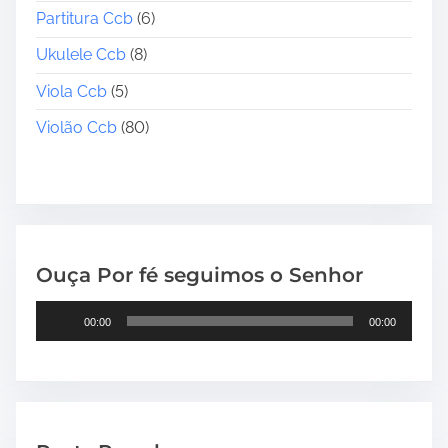
Partitura Ccb
(6)
Ukulele Ccb
(8)
Viola Ccb
(5)
Violão Ccb
(80)
Ouça Por fé seguimos o Senhor
T
00:00
00:00
o
c
a
d
o