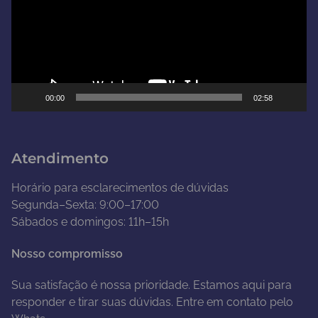
a
d
o
r
d
e
00:00
02:58
v
í
d
Atendimento
e
o
Horário para esclarecimentos de dúvidas
Segunda–Sexta: 9:00–17:00
Sábados e domingos: 11h–15h
Nosso compromisso
Sua satisfação é nossa prioridade. Estamos aqui para
responder e tirar suas dúvidas. Entre em contato pelo