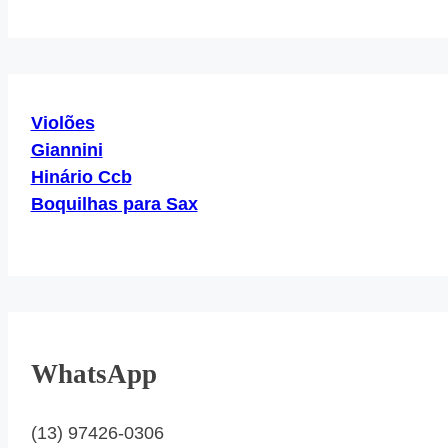
Here...
Violões
Giannini
Hinário Ccb
Boquilhas para Sax
WhatsApp
(13) 97426-0306