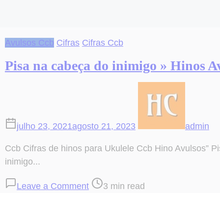
Avulsos Ccb
Cifras
Cifras Ccb
Pisa na cabeça do inimigo » Hinos A
julho 23, 2021
agosto 21, 2023
admin
Ccb Cifras de hinos para Ukulele Ccb Hino Avulsos” P
inimigo...
on
Post
Leave a Comment
3 min read
Pisa
read
na
time