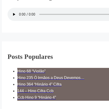
Posts Populares
Hino 68 “Violão”
Hino 235 Ó Irmãos a Deus Devemos…
Hino 364 “Hinário 4” Cifra
144 – Hino Cifra Ccb
Ccb Hino 9 “Hinário 4”