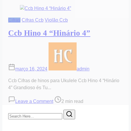
Cifras
Cifras Ccb
Violão Ccb
Ccb Hino 4 “Hinário 4”
março 16, 2024
admin
Ccb Cifras de hinos para Ukulele Ccb Hino 4 “Hinário
4” Grandioso és Tu...
on
Post
Leave a Comment
2 min read
Ccb
read
Search
Hino
time
Here...
4
“Hinário