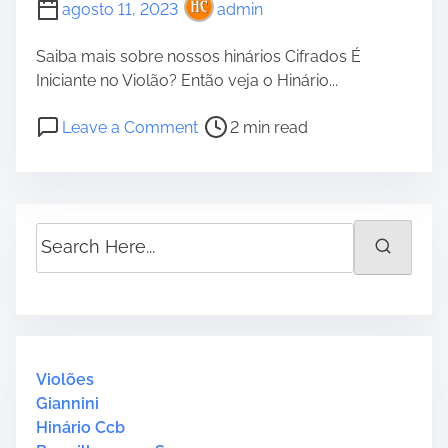
agosto 11, 2023
admin
Saiba mais sobre nossos hinários Cifrados É
Iniciante no Violão? Então veja o Hinário...
P
o
Leave a Comment
2 min read
o
n
s
C
t
c
r
b
S
e
H
e
a
i
a
d
n
r
t
o
c
i
3
h
m
9
H
Violões
e
“
e
Giannini
H
r
Hinário Ccb
i