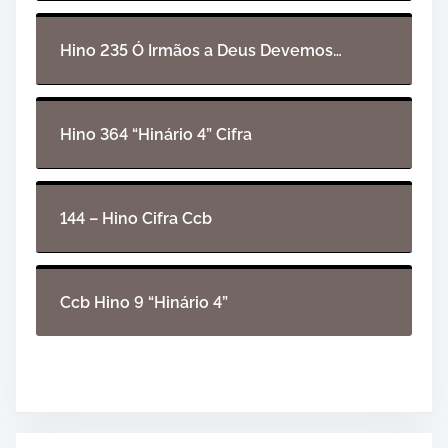
u
d
i
Hino 235 Ó Irmãos a Deus Devemos…
o
Hino 364 “Hinário 4” Cifra
144 – Hino Cifra Ccb
Ccb Hino 9 “Hinário 4”