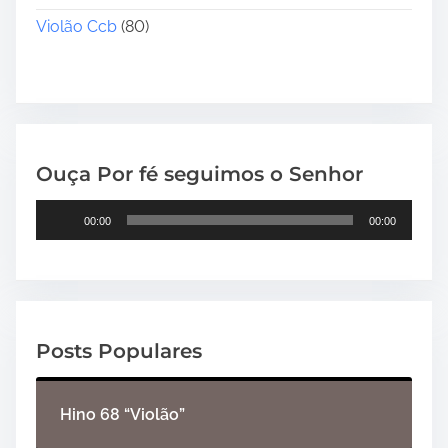
Violão Ccb
(80)
Ouça Por fé seguimos o Senhor
T
00:00
00:00
o
c
a
d
o
Posts Populares
r
d
e
Hino 68 “Violão”
á