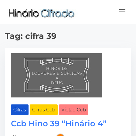
S
k
i
p
t
Tag:
cifra 39
o
c
o
n
t
e
n
t
Cifras
Cifras Ccb
Violão Ccb
Ccb Hino 39 “Hinário 4”