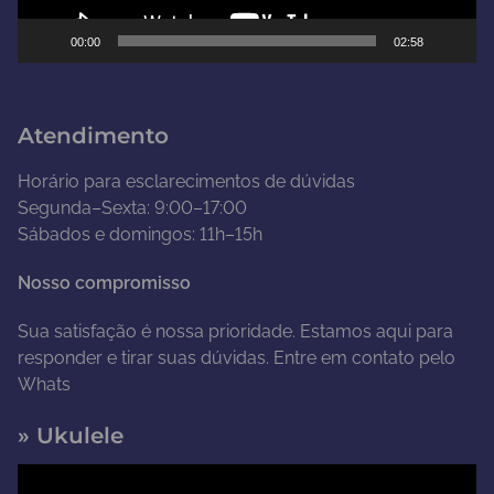
d
e
00:00
02:58
v
í
d
Atendimento
e
o
Horário para esclarecimentos de dúvidas
Segunda–Sexta: 9:00–17:00
Sábados e domingos: 11h–15h
Nosso compromisso
Sua satisfação é nossa prioridade. Estamos aqui para
responder e tirar suas dúvidas. Entre em contato pelo
Whats
» Ukulele
T