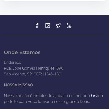
Onde Estamos
Endereço
Rua. José Gomes Henriques, 898
São Vicente, SP, CEP: 11346-180
NOSSA MISSÃO
Nossa missão é simples: te ajudar a encontrar o
hinário
perfeito para você louvar o nosso grande Deus.