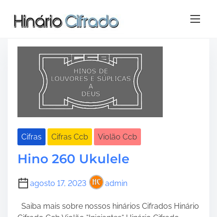
S
Tag:
cifra – 260 ccb letra
k
i
p
t
o
c
o
n
t
e
Cifras
Cifras Ccb
Violão Ccb
n
t
Hino 260 Ukulele
agosto 17, 2023
admin
Saiba mais sobre nossos hinários Cifrados Hinário