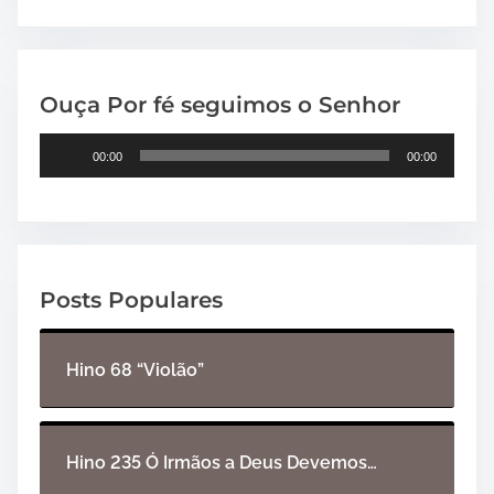
Ouça Por fé seguimos o Senhor
T
00:00
00:00
o
c
a
d
o
Posts Populares
r
d
e
Hino 68 “Violão”
á
u
d
i
Hino 235 Ó Irmãos a Deus Devemos…
o