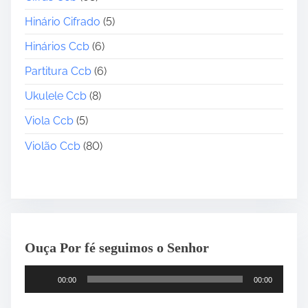
Hinário Cifrado
(5)
Hinários Ccb
(6)
Partitura Ccb
(6)
Ukulele Ccb
(8)
Viola Ccb
(5)
Violão Ccb
(80)
Ouça Por fé seguimos o Senhor
T
00:00
00:00
o
c