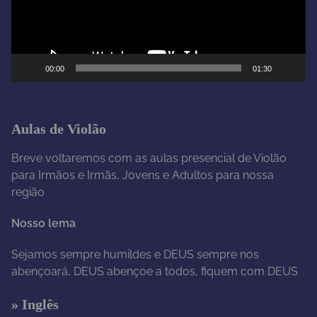
o
r
d
e
00:00
01:30
v
í
d
e
Aulas de Violão
o
Breve voltaremos com as aulas presencial de Violão
para Irmãos e Irmãs, Jovens e Adultos para nossa
região
Nosso lema
Sejamos sempre humildes e DEUS sempre nos
abençoará, DEUS abençoe a todos, fiquem com DEUS
» Inglês