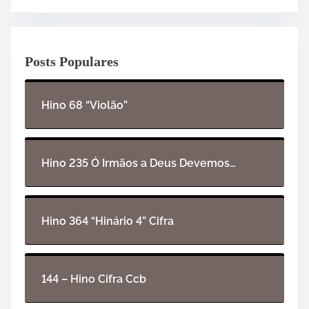
a
d
o
Posts Populares
r
d
e
Hino 68 “Violão”
á
u
d
i
Hino 235 Ó Irmãos a Deus Devemos…
o
Hino 364 “Hinário 4” Cifra
144 – Hino Cifra Ccb