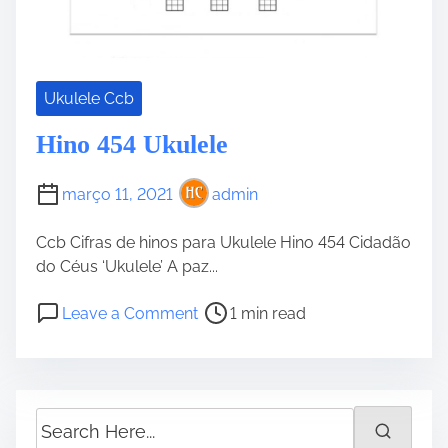
Ukulele Ccb
Hino 454 Ukulele
março 11, 2021
admin
Ccb Cifras de hinos para Ukulele Hino 454 Cidadão
do Céus ‘Ukulele’ A paz...
P
o
Leave a Comment
1 min read
o
n
s
H
t
i
r
n
S
e
o
e