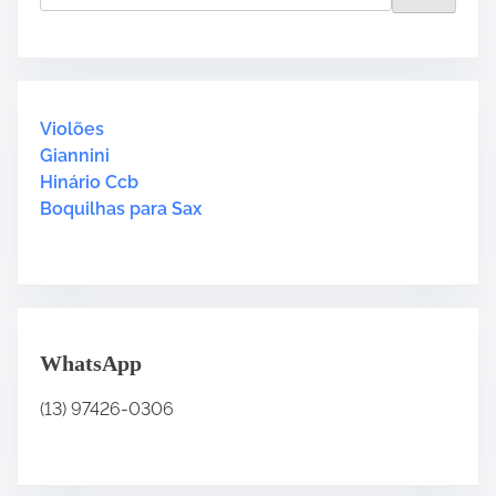
a
4
a
d
5
r
t
4
c
i
U
h
m
k
H
Violões
e
u
e
Giannini
l
r
Hinário Ccb
e
e
Boquilhas para Sax
l
.
e
.
.
WhatsApp
(13) 97426-0306