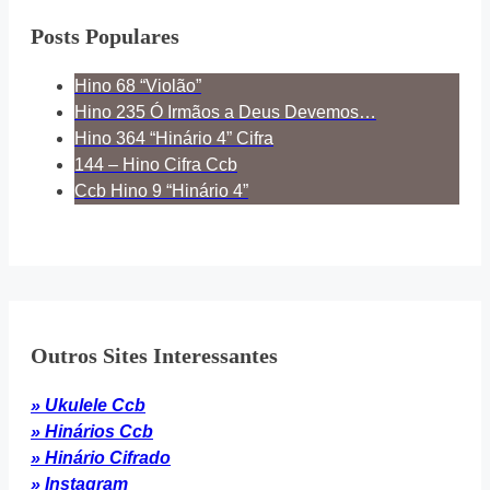
Posts Populares
Hino 68 “Violão”
Hino 235 Ó Irmãos a Deus Devemos…
Hino 364 “Hinário 4” Cifra
144 – Hino Cifra Ccb
Ccb Hino 9 “Hinário 4”
Outros Sites Interessantes
» Ukulele Ccb
» Hinários Ccb
» Hinário Cifrado
» Instagram