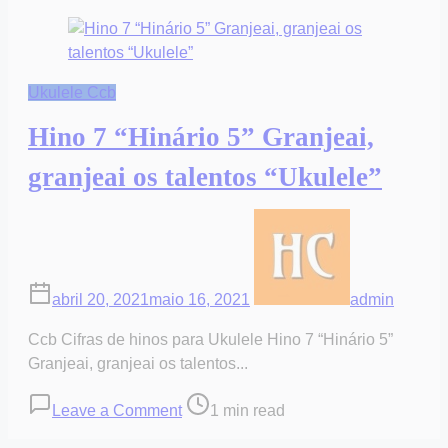
Ukulele Ccb
Hino 7 “Hinário 5” Granjeai,
granjeai os talentos “Ukulele”
abril 20, 2021
maio 16, 2021
admin
Ccb Cifras de hinos para Ukulele Hino 7 “Hinário 5”
Granjeai, granjeai os talentos...
on
Post
Leave a Comment
1 min read
Hino
read