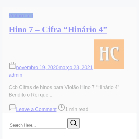
7
time
“Hinário
Violão Ccb
5”
Granjeai,
Hino 7 – Cifra “Hinário 4”
granjeai
os
talentos
“Ukulele”
novembro 19, 2020
março 28, 2021
admin
Ccb Cifras de hinos para Violão Hino 7 “Hinário 4”
Bendito o Rei que...
on
Post
Leave a Comment
1 min read
Hino
read
Search
7
time
Here...
–
Cifra