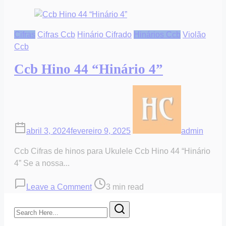
Cifras
Cifras Ccb
Hinário Cifrado
Hinários Ccb
Violão
Ccb
Ccb Hino 44 “Hinário 4”
abril 3, 2024
fevereiro 9, 2025
admin
Ccb Cifras de hinos para Ukulele Ccb Hino 44 “Hinário
4” Se a nossa...
on
Post
Leave a Comment
3 min read
Ccb
read
Search
Hino
time
Here...
44