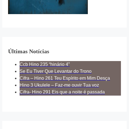
Últimas Notícias
Ccb Hino 235 “hinário 4”
Se Eu Tiver Que Levantar do Trono
Cifra – Hino 261 Teu Espírito em Mim Desça
Hino 3 Ukulele – Faz-me ouvir Tua voz
Cifra- Hino 291 Eis que a noite é passada