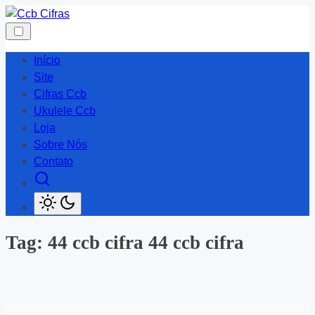
Skip
to
content
Início
Site
Cifras Ccb
Ukulele Ccb
Loja
Sobre Nós
Contato
Tag:
44 ccb cifra 44 ccb cifra