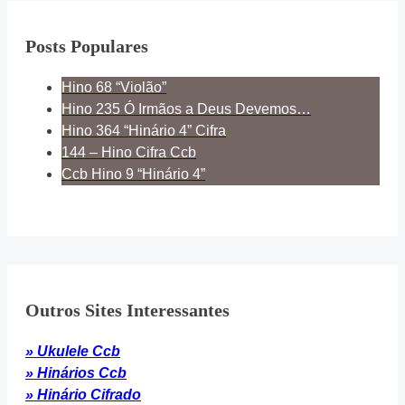
Posts Populares
Hino 68 “Violão”
Hino 235 Ó Irmãos a Deus Devemos…
Hino 364 “Hinário 4” Cifra
144 – Hino Cifra Ccb
Ccb Hino 9 “Hinário 4”
Outros Sites Interessantes
» Ukulele Ccb
» Hinários Ccb
» Hinário Cifrado