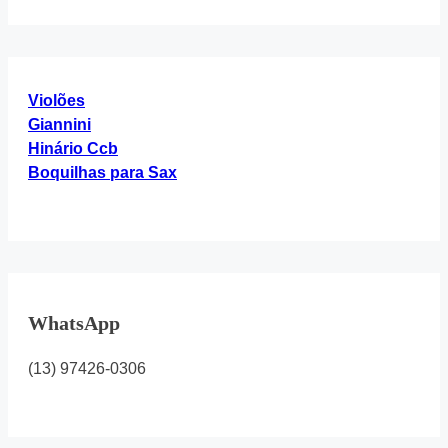
“Hinário
4”
Violões
Giannini
Hinário Ccb
Boquilhas para Sax
WhatsApp
(13) 97426-0306