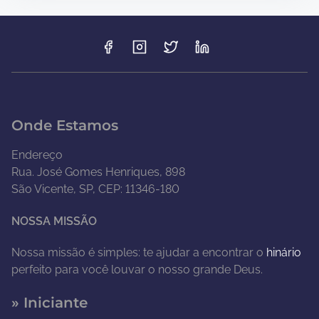
Onde Estamos
Endereço
Rua. José Gomes Henriques, 898
São Vicente, SP, CEP: 11346-180
NOSSA MISSÃO
Nossa missão é simples: te ajudar a encontrar o
hinário
perfeito para você louvar o nosso grande Deus.
» Iniciante