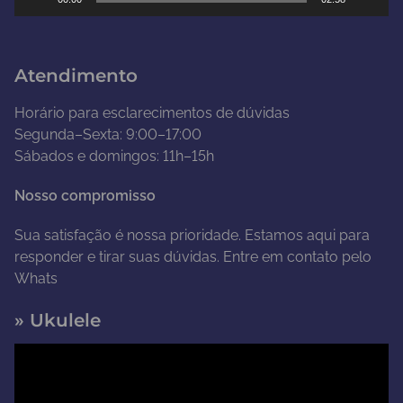
v
í
d
Atendimento
e
o
Horário para esclarecimentos de dúvidas
Segunda–Sexta: 9:00–17:00
Sábados e domingos: 11h–15h
Nosso compromisso
Sua satisfação é nossa prioridade. Estamos aqui para
responder e tirar suas dúvidas. Entre em contato pelo
Whats
» Ukulele
T
o
c