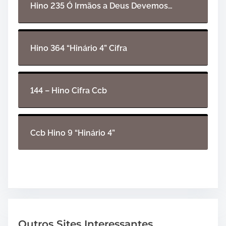
i
Hino 235 Ó Irmãos a Deus Devemos…
o
Hino 364 “Hinário 4” Cifra
144 – Hino Cifra Ccb
Ccb Hino 9 “Hinário 4”
Outros Sites Interessantes