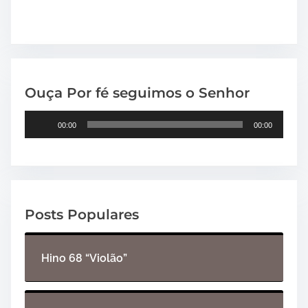
Ouça Por fé seguimos o Senhor
T
00:00
00:00
o
c
a
d
o
Posts Populares
r
d
e
Hino 68 “Violão”
á
u
d