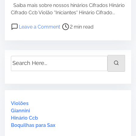
Saiba mais sobre nossos hinários Cifrados Hinário
Cifrado Ccb Violão “Iniciantes“ Hinário Cifrado...
P
o
Leave a Comment
2 min read
o
n
s
C
t
i
r
f
S
e
r
e
a
a
a
d
U
r
t
k
c
i
u
h
m
l
H
Violões
e
e
e
Giannini
l
r
Hinário Ccb
e
e
Boquilhas para Sax
–
.
3