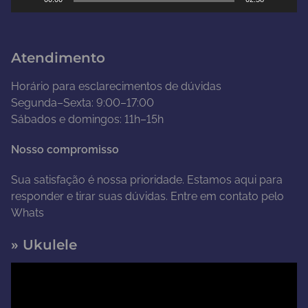
v
í
d
Atendimento
e
o
Horário para esclarecimentos de dúvidas
Segunda–Sexta: 9:00–17:00
Sábados e domingos: 11h–15h
Nosso compromisso
Sua satisfação é nossa prioridade. Estamos aqui para
responder e tirar suas dúvidas. Entre em contato pelo
Whats
» Ukulele
T
o
c