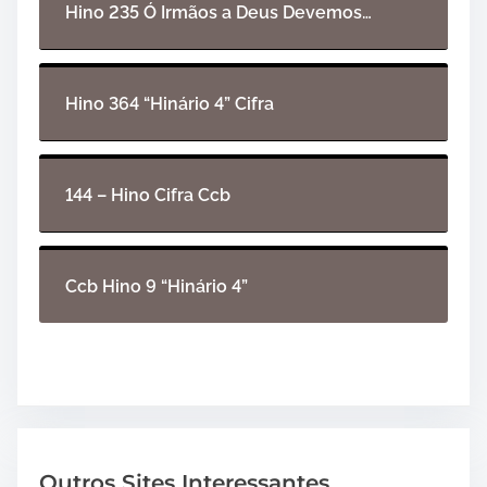
i
Hino 235 Ó Irmãos a Deus Devemos…
o
Hino 364 “Hinário 4” Cifra
144 – Hino Cifra Ccb
Ccb Hino 9 “Hinário 4”
Outros Sites Interessantes