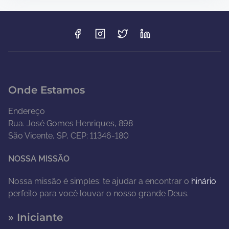
Onde Estamos
Endereço
Rua. José Gomes Henriques, 898
São Vicente, SP, CEP: 11346-180
NOSSA MISSÃO
Nossa missão é simples: te ajudar a encontrar o
hinário
perfeito para você louvar o nosso grande Deus.
» Iniciante