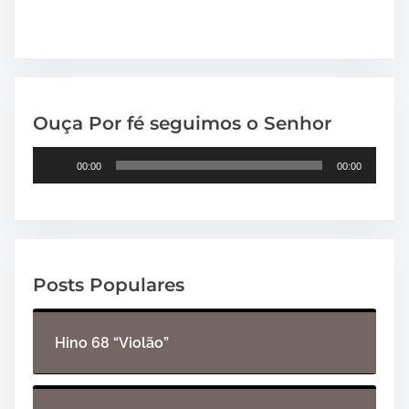
Ouça Por fé seguimos o Senhor
T
00:00
00:00
o
c
a
d
o
Posts Populares
r
d
e
Hino 68 “Violão”
á
u
d