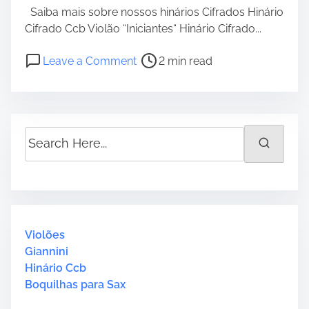
Saiba mais sobre nossos hinários Cifrados Hinário
Cifrado Ccb Violão “Iniciantes“ Hinário Cifrado...
P
o
Leave a Comment
2 min read
o
n
s
C
t
i
r
f
S
e
r
e
a
a
a
d
U
r
t
k
c
i
u
h
m
l
H
Violões
e
e
e
Giannini
l
r
Hinário Ccb
e
e
Boquilhas para Sax
–
.
3