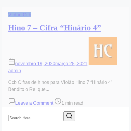
7
time
“Hinário
Violão Ccb
5”
Granjeai,
Hino 7 – Cifra “Hinário 4”
granjeai
os
talentos
“Ukulele”
novembro 19, 2020
março 28, 2021
admin
Ccb Cifras de hinos para Violão Hino 7 “Hinário 4”
Bendito o Rei que...
on
Post
Leave a Comment
1 min read
Hino
read
Search
7
time
Here...
–
Cifra