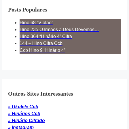
Posts Populares
Hino 68 “Violão”
Hino 235 Ó Irmãos a Deus Devemos…
Hino 364 “Hinário 4” Cifra
144 – Hino Cifra Ccb
Ccb Hino 9 “Hinário 4”
Outros Sites Interessantes
» Ukulele Ccb
» Hinários Ccb
» Hinário Cifrado
» Instagram