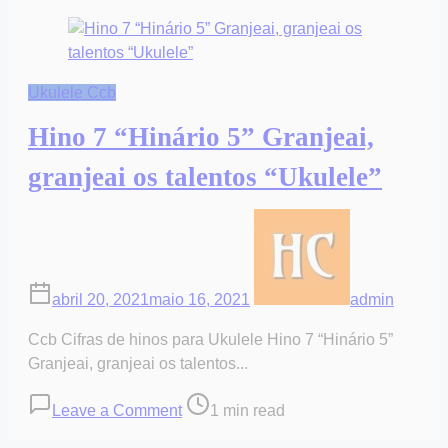
Ukulele Ccb
Hino 7 “Hinário 5” Granjeai,
granjeai os talentos “Ukulele”
abril 20, 2021
maio 16, 2021
admin
Ccb Cifras de hinos para Ukulele Hino 7 “Hinário 5”
Granjeai, granjeai os talentos...
on
Post
Leave a Comment
1 min read
Hino
read