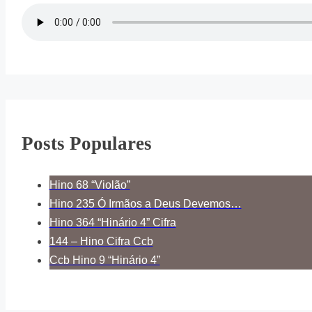
Posts Populares
Hino 68 “Violão”
Hino 235 Ó Irmãos a Deus Devemos…
Hino 364 “Hinário 4” Cifra
144 – Hino Cifra Ccb
Ccb Hino 9 “Hinário 4”