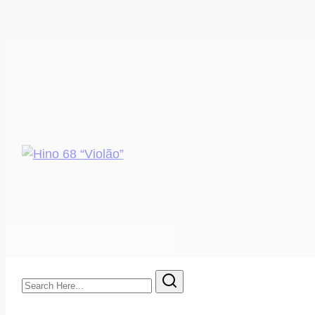
Search
Here...