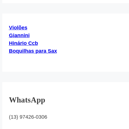
Violões
Giannini
Hinário Ccb
Boquilhas para Sax
WhatsApp
(13) 97426-0306