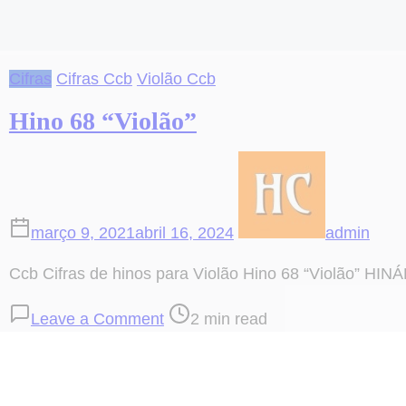
Cifras
Cifras Ccb
Violão Ccb
Hino 68 “Violão”
março 9, 2021
abril 16, 2024
admin
Ccb Cifras de hinos para Violão Hino 68 “Violão” HIN
on
Post
Leave a Comment
2 min read
Hino
read
68
time
“Violão”