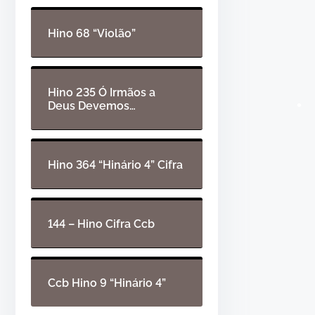
d
t
e
a
Hino 68 “Violão”
á
s
u
p
•
d
a
Hino 235 Ó Irmãos a
Deus Devemos…
i
r
o
a
c
i
Hino 364 “Hinário 4” Cifra
m
a
o
144 – Hino Cifra Ccb
u
p
a
Ccb Hino 9 “Hinário 4”
r