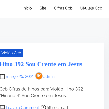
Início
Site
Cifras Ccb
Ukulele Ccb
Violão Ccb
Hino 392 Sou Crente em Jesus
março 25, 2021
admin
Ccb Cifras de hinos para Violão Hino 392
“Hinário 4” Sou Crente em Jesus...
P
o
Leave a Comment
56 sec read