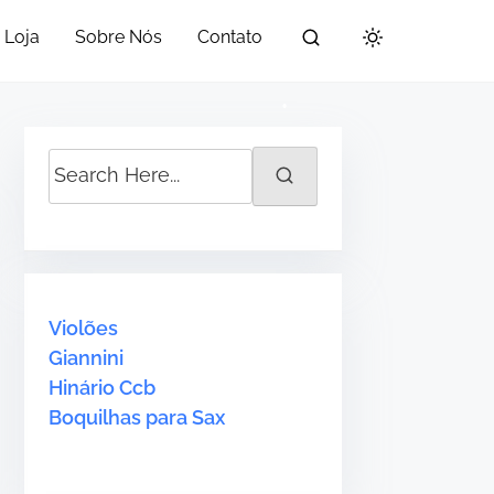
Loja
Sobre Nós
Contato
S
e
a
r
c
h
Violões
H
Giannini
e
Hinário Ccb
r
Boquilhas para Sax
e
.
.