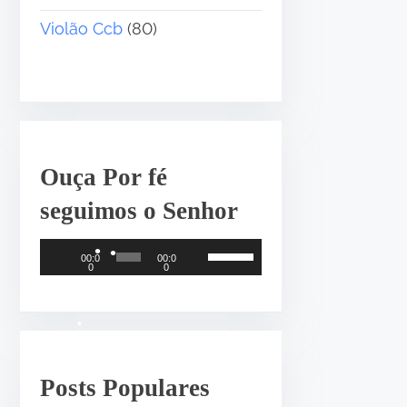
Violão Ccb
(80)
•
Ouça Por fé
•
seguimos o Senhor
T
U
00:0
00:0
0
0
o
s
c
e
a
a
d
s
•
•
o
s
•
Posts Populares
r
e