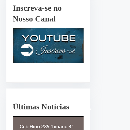
r
Inscreva-se no
•
o
Nosso Canal
u
d
i
m
i
•
n
u
i
r
o
v
o
Últimas Notícias
l
u
Ccb Hino 235 “hinário 4”
m