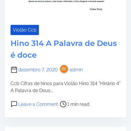
Violão Ccb
Hino 314 A Palavra de Deus
é doce
dezembro 7, 2020
admin
Ccb Cifras de hinos para Violão Hino 314 “Hinário 4”
A Palavra de Deus...
P
o
Leave a Comment
1 min read
o
n
s
H
t
i
r
n