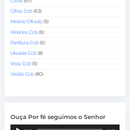
Cifras
(67)
Cifras Ccb
(63)
Hinário Cifrado
(5)
Hinários Ccb
(6)
Partitura Ccb
(6)
Ukulele Ccb
(8)
Viola Ccb
(5)
Violão Ccb
(80)
Ouça Por fé seguimos o Senhor
T