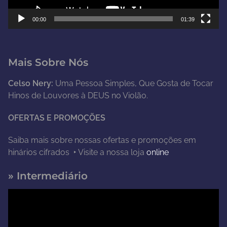
d
e
00:00
01:39
v
í
d
Mais Sobre Nós
e
o
Celso Nery:
Uma Pessoa Simples, Que Gosta de Tocar
Hinos de Louvores à DEUS no Violão.
OFERTAS E PROMOÇÕES
Saiba mais sobre nossas ofertas e promoções em
hinários cifrados ‣ Visite a nossa loja
online
» Intermediário
T
o
c