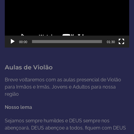
a
d
o
r
d
e
00:00
01:30
v
í
d
Aulas de Violão
e
o
Breve voltaremos com as aulas presencial de Violão
para Irmãos e Irmãs, Jovens e Adultos para nossa
região
Nosso lema
Sejamos sempre humildes e DEUS sempre nos
abençoará, DEUS abençoe a todos, fiquem com DEUS