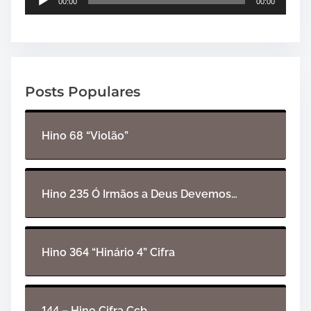
00:00
00:00
o
c
a
d
o
Posts Populares
r
d
e
Hino 68 “Violão”
á
u
d
i
Hino 235 Ó Irmãos a Deus Devemos…
o
Hino 364 “Hinário 4” Cifra
144 – Hino Cifra Ccb