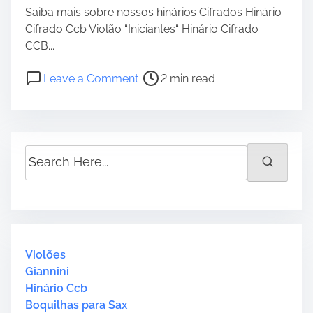
Saiba mais sobre nossos hinários Cifrados Hinário
Cifrado Ccb Violão “Iniciantes“ Hinário Cifrado
CCB...
P
o
Leave a Comment
2 min read
o
n
s
H
t
i
r
n
S
e
o
e
a
3
a
d
U
r
t
k
c
i
u
h
m
l
H
Violões
e
e
e
Giannini
l
r
Hinário Ccb
e
e
Boquilhas para Sax
–