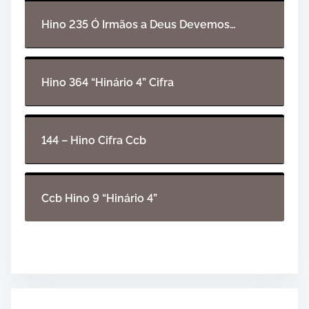
d
i
Hino 235 Ó Irmãos a Deus Devemos…
o
Hino 364 “Hinário 4” Cifra
144 – Hino Cifra Ccb
Ccb Hino 9 “Hinário 4”