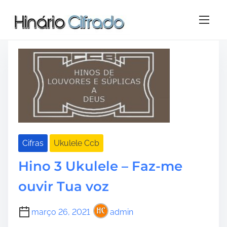
S
Tag:
hino 3 ccb cifra
k
i
p
t
o
c
o
n
t
e
Cifras
Ukulele Ccb
n
t
Hino 3 Ukulele – Faz-me
ouvir Tua voz
março 26, 2021
admin