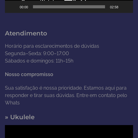
e
00:00
02:58
v
í
d
Atendimento
e
o
Horário para esclarecimentos de dúvidas
Segunda–Sexta: 9:00–17:00
Sábados e domingos: 11h–15h
Nosso compromisso
Sua satisfação é nossa prioridade. Estamos aqui para
responder e tirar suas dúvidas. Entre em contato pelo
Whats
» Ukulele
T
o