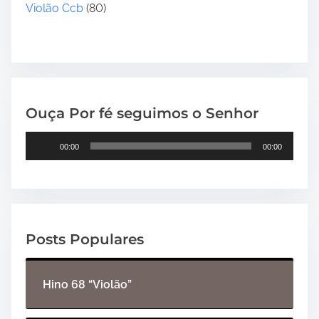
Violão Ccb
(80)
Ouça Por fé seguimos o Senhor
T
00:00
00:00
o
c
a
d
o
Posts Populares
r
d
e
Hino 68 “Violão”
á
u