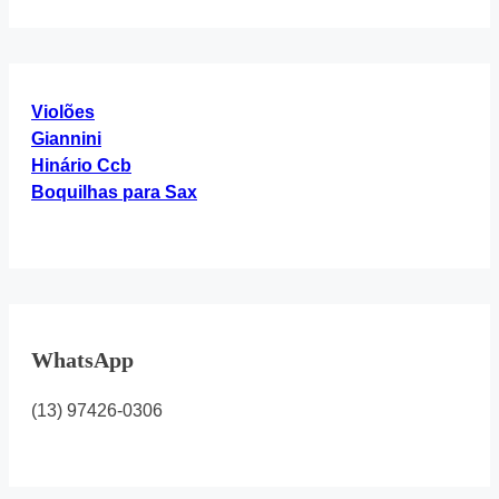
“Hinário
4”
Violões
Giannini
Hinário Ccb
Boquilhas para Sax
WhatsApp
(13) 97426-0306