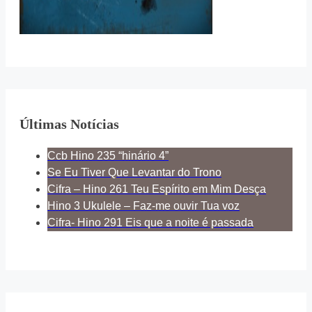
Últimas Notícias
Ccb Hino 235 “hinário 4”
Se Eu Tiver Que Levantar do Trono
Cifra – Hino 261 Teu Espírito em Mim Desça
Hino 3 Ukulele – Faz-me ouvir Tua voz
Cifra- Hino 291 Eis que a noite é passada