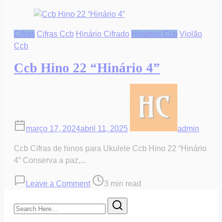
Cifras
Cifras Ccb
Hinário Cifrado
Hinários Ccb
Violão
Ccb
Ccb Hino 22 “Hinário 4”
março 17, 2024
abril 11, 2025
admin
Ccb Cifras de hinos para Ukulele Ccb Hino 22 “Hinário
4” Conserva a paz,...
on
Post
Leave a Comment
3 min read
Ccb
read
Search
Hino
time
Here...
22