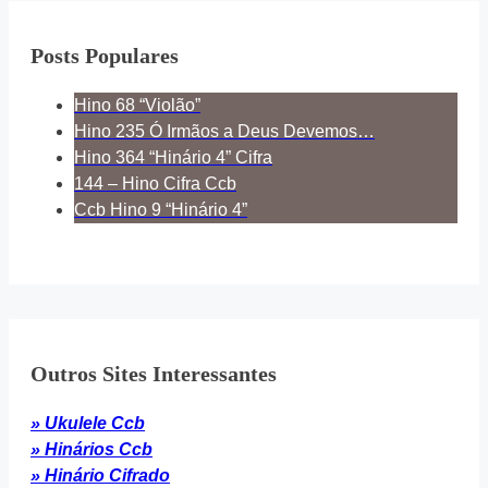
Posts Populares
Hino 68 “Violão”
Hino 235 Ó Irmãos a Deus Devemos…
Hino 364 “Hinário 4” Cifra
144 – Hino Cifra Ccb
Ccb Hino 9 “Hinário 4”
Outros Sites Interessantes
» Ukulele Ccb
» Hinários Ccb
» Hinário Cifrado