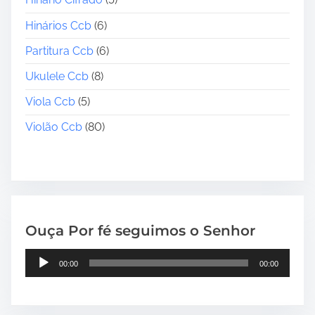
Hinários Ccb
(6)
Partitura Ccb
(6)
Ukulele Ccb
(8)
Viola Ccb
(5)
Violão Ccb
(80)
Ouça Por fé seguimos o Senhor
T
00:00
00:00
o
c
a