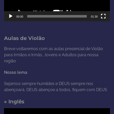
r
d
e
00:00
01:30
v
í
d
Aulas de Violão
e
o
Breve voltaremos com as aulas presencial de Violão
para Irmãos e Irmãs, Jovens e Adultos para nossa
região
Nosso lema
Sejamos sempre humildes e DEUS sempre nos
abençoará, DEUS abençoe a todos, fiquem com DEUS
» Inglês
T