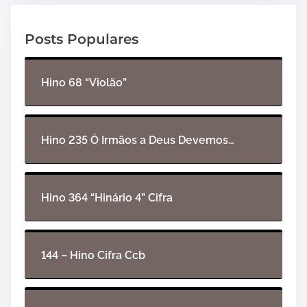
d
o
Posts Populares
r
d
e
Hino 68 “Violão”
á
u
d
i
Hino 235 Ó Irmãos a Deus Devemos…
o
Hino 364 “Hinário 4” Cifra
144 – Hino Cifra Ccb