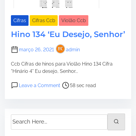
Cifras
Cifras Ccb
Violão Ccb
Hino 134 ‘Eu Desejo, Senhor’
março 26, 2021
admin
Ccb Cifras de hinos para Violão Hino 134 Cifra
“Hinário 4” Eu desejo, Senhor...
P
o
Leave a Comment
58 sec read
o
n
s
H
t
i
r
n
S
e
o
e
a
1
a
d
3