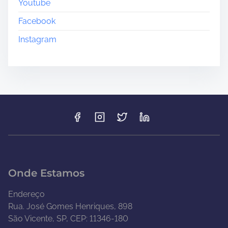
Youtube
Facebook
Instagram
Onde Estamos
Endereço
Rua. José Gomes Henriques, 898
São Vicente, SP, CEP: 11346-180