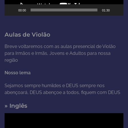
e
00:00
01:30
v
í
d
Aulas de Violão
e
o
Breve voltaremos com as aulas presencial de Violão
para Irmãos e Irmãs, Jovens e Adultos para nossa
região
Nosso lema
Sejamos sempre humildes e DEUS sempre nos
abençoará, DEUS abençoe a todos, fiquem com DEUS
» Inglês
T
o