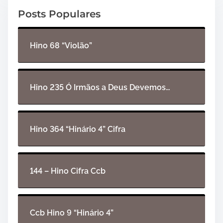
o
Posts Populares
r
d
e
Hino 68 “Violão”
á
u
d
i
Hino 235 Ó Irmãos a Deus Devemos…
o
Hino 364 “Hinário 4” Cifra
144 – Hino Cifra Ccb
Ccb Hino 9 “Hinário 4”