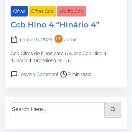
Cifras
Cifras Ccb
Violão Ccb
Ccb Hino 4 “Hinário 4”
março 16, 2024
admin
Ccb Cifras de hinos para Ukulele Ccb Hino 4
“Hinário 4” Grandioso és Tu...
P
o
Leave a Comment
2 min read
o
n
s
C
t
c
r
b
S
e
H
e
a
i
a
d
n
r
t
o