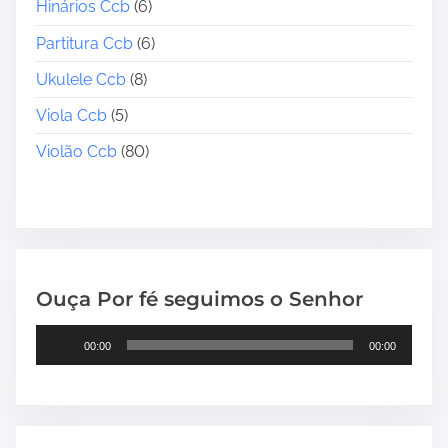
Hinários Ccb
(6)
Partitura Ccb
(6)
Ukulele Ccb
(8)
Viola Ccb
(5)
Violão Ccb
(80)
Ouça Por fé seguimos o Senhor
T
00:00
00:00
o
c
a
d