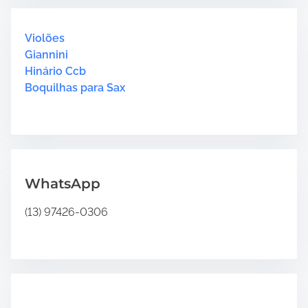
c
i
4
h
m
“
H
Violões
e
H
e
Giannini
i
r
Hinário Ccb
n
e
Boquilhas para Sax
á
.
r
.
i
.
o
4
”
WhatsApp
(13) 97426-0306