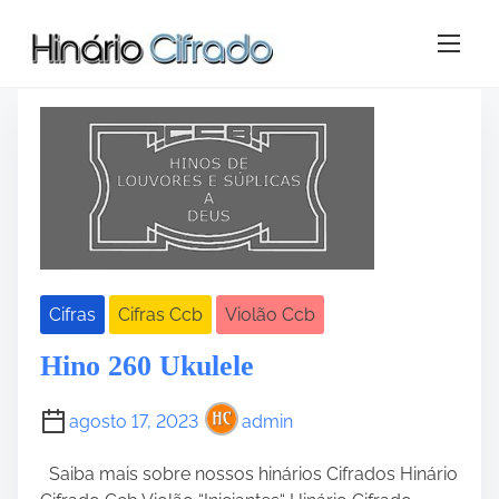
S
Tag:
ccb 260
k
i
p
t
o
c
o
n
t
e
Cifras
Cifras Ccb
Violão Ccb
n
t
Hino 260 Ukulele
agosto 17, 2023
admin
Saiba mais sobre nossos hinários Cifrados Hinário