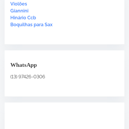
H
Violões
e
8
e
Giannini
“
r
Hinário Ccb
H
e
Boquilhas para Sax
i
.
n
.
á
.
r
i
o
WhatsApp
4
”
(13) 97426-0306