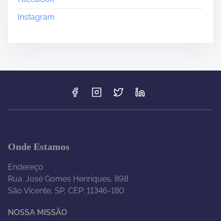
Instagram
Onde Estamos
Endereço
Rua. José Gomes Henriques, 898
São Vicente, SP, CEP: 11346-180
NOSSA MISSÃO