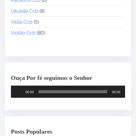
Partitura Ccb
(6)
Ukulele Ccb
(8)
Viola Ccb
(5)
Violão Ccb
(80)
Ouça Por fé seguimos o Senhor
T
00:00
00:00
o
c
a
d
o
Posts Populares
r