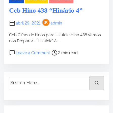
Ccb Hino 438 “Hinário 4”
abril 29, 2021
admin
Ccb Cifras de hinos para Ukulele Hino 438 Vamos
nos Preparar – ‘Ukulele’ A...
P
o
Leave a Comment
2 min read
o
n
s
C
t
c
r
b
S
e
H
e
a
i
a
d
n
r
t
o
c
i
4
h
m
3