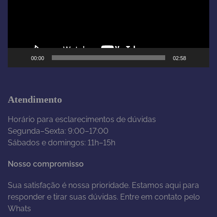
d
o
r
d
e
00:00
02:58
v
í
d
e
Atendimento
o
Horário para esclarecimentos de dúvidas
Segunda–Sexta: 9:00–17:00
Sábados e domingos: 11h–15h
Nosso compromisso
Sua satisfação é nossa prioridade. Estamos aqui para
responder e tirar suas dúvidas. Entre em contato pelo
Whats