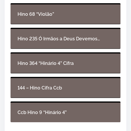
d
e
Hino 68 “Violão”
á
u
d
i
Hino 235 Ó Irmãos a Deus Devemos…
o
Hino 364 “Hinário 4” Cifra
144 – Hino Cifra Ccb
Ccb Hino 9 “Hinário 4”