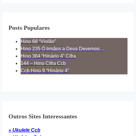
Posts Populares
Hino 68 “Violão”
Hino 235 Ó Irmãos a Deus Devemos…
Hino 364 “Hinário 4” Cifra
144 – Hino Cifra Ccb
Ccb Hino 9 “Hinário 4”
Outros Sites Interessantes
» Ukulele Ccb