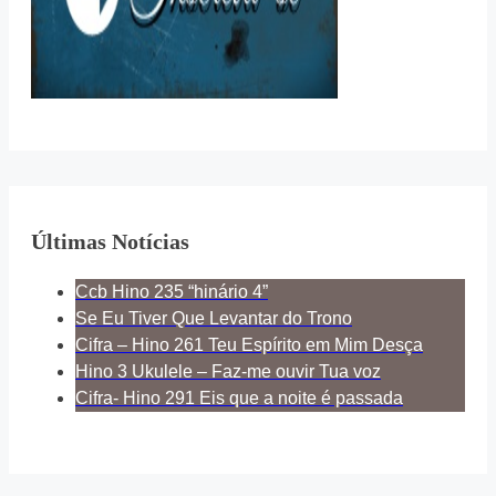
Últimas Notícias
Ccb Hino 235 “hinário 4”
Se Eu Tiver Que Levantar do Trono
Cifra – Hino 261 Teu Espírito em Mim Desça
Hino 3 Ukulele – Faz-me ouvir Tua voz
Cifra- Hino 291 Eis que a noite é passada