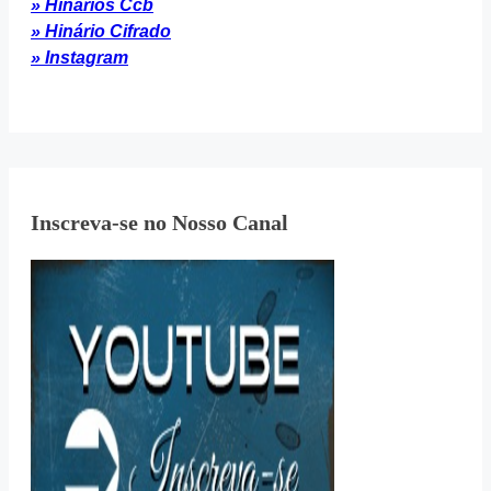
» Hinários Ccb
» Hinário Cifrado
» Instagram
Inscreva-se no Nosso Canal