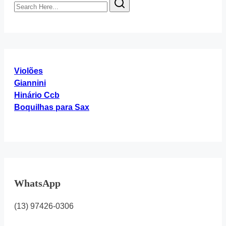
Search
365
time
Here...
Nós
Te
Louvamos
por
fé
Violões
Sumo
Giannini
Deus
Hinário Ccb
Boquilhas para Sax
WhatsApp
(13) 97426-0306