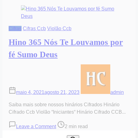
Cifras
Cifras Ccb
Violão Ccb
Hino 365 Nós Te Louvamos por
fé Sumo Deus
maio 4, 2021
agosto 21, 2023
admin
Saiba mais sobre nossos hinários Cifrados Hinário
Cifrado Ccb Violão “Iniciantes“ Hinário Cifrado CCB...
on
Post
Leave a Comment
2 min read
Hino
read