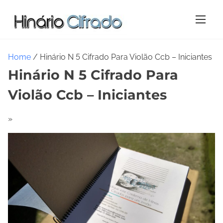
S
k
i
p
t
Home
/ Hinário N 5 Cifrado Para Violão Ccb – Iniciantes
o
Hinário N 5 Cifrado Para
c
o
Violão Ccb – Iniciantes
n
t
»
e
n
t