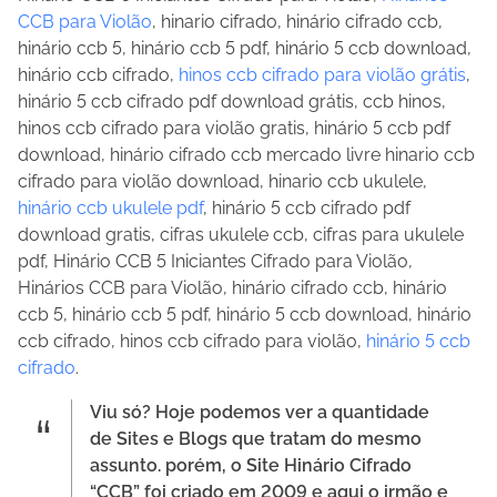
CCB para Violão
, hinario cifrado, hinário cifrado ccb,
hinário ccb 5, hinário ccb 5 pdf, hinário 5 ccb download,
hinário ccb cifrado,
hinos ccb cifrado para violão grátis
,
hinário 5 ccb cifrado pdf download grátis, ccb hinos,
hinos ccb cifrado para violão gratis, hinário 5 ccb pdf
download, hinário cifrado ccb mercado livre hinario ccb
cifrado para violão download, hinario ccb ukulele,
hinário ccb ukulele pdf
, hinário 5 ccb cifrado pdf
download gratis, cifras ukulele ccb, cifras para ukulele
pdf, Hinário CCB 5 Iniciantes Cifrado para Violão,
Hinários CCB para Violão, hinário cifrado ccb, hinário
ccb 5, hinário ccb 5 pdf, hinário 5 ccb download, hinário
ccb cifrado, hinos ccb cifrado para violão,
hinário 5 ccb
cifrado
.
Viu só? Hoje podemos ver a quantidade
de Sites e Blogs que tratam do mesmo
assunto. porém, o Site Hinário Cifrado
“CCB” foi criado em 2009 e aqui o irmão e