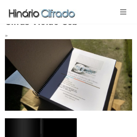
S
Home
/ Cifras Violão Ccb
k
Cifras Violão Ccb
i
p
»
t
o
c
o
n
t
e
n
t