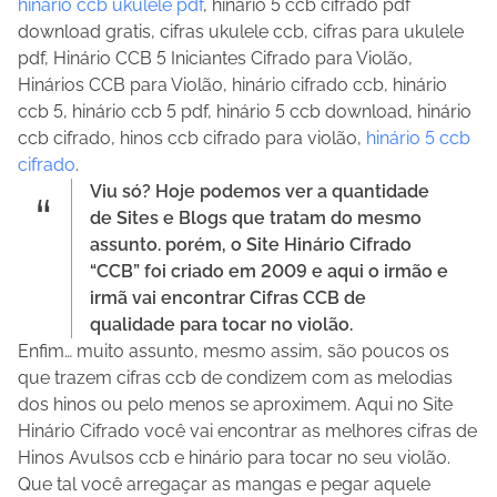
hinário ccb ukulele pdf
, hinário 5 ccb cifrado pdf
download gratis, cifras ukulele ccb, cifras para ukulele
pdf, Hinário CCB 5 Iniciantes Cifrado para Violão,
Hinários CCB para Violão, hinário cifrado ccb, hinário
ccb 5, hinário ccb 5 pdf, hinário 5 ccb download, hinário
ccb cifrado, hinos ccb cifrado para violão,
hinário 5 ccb
cifrado
.
Viu só? Hoje podemos ver a quantidade
de Sites e Blogs que tratam do mesmo
assunto. porém, o Site Hinário Cifrado
“CCB” foi criado em 2009 e aqui o irmão e
irmã vai encontrar Cifras CCB de
qualidade para tocar no violão.
Enfim… muito assunto, mesmo assim, são poucos os
que trazem cifras ccb de condizem com as melodias
dos hinos ou pelo menos se aproximem. Aqui no Site
Hinário Cifrado você vai encontrar as melhores cifras de
Hinos Avulsos ccb e hinário para tocar no seu violão.
Que tal você arregaçar as mangas e pegar aquele