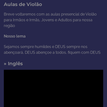
Aulas de Violão
e
o
Breve voltaremos com as aulas presencial de Violão
para Irmãos e Irmãs, Jovens e Adultos para nossa
região
Nosso lema
Sejamos sempre humildes e DEUS sempre nos
abençoará, DEUS abençoe a todos, fiquem com DEUS
» Inglês
T
o
c
a
d
o
r