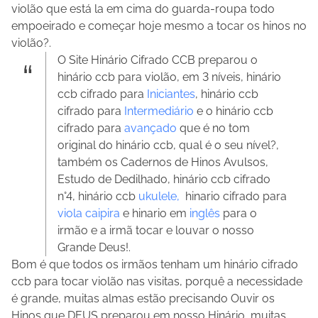
violão que está la em cima do guarda-roupa todo
empoeirado e começar hoje mesmo a tocar os hinos no
violão?.
O Site Hinário Cifrado CCB preparou o
hinário ccb para violão, em 3 níveis, hinário
ccb cifrado para
Iniciantes
, hinário ccb
cifrado para
Intermediário
e o hinário ccb
cifrado para
avançado
que é no tom
original do hinário ccb, qual é o seu nível?,
também os Cadernos de Hinos Avulsos,
Estudo de Dedilhado, hinário ccb cifrado
n°4, hinário ccb
ukulele,
hinario cifrado para
viola caipira
e hinario em
inglês
para o
irmão e a irmã tocar e louvar o nosso
Grande Deus!.
Bom é que todos os irmãos tenham um hinário cifrado
ccb para tocar violão nas visitas, porquê a necessidade
é grande, muitas almas estão precisando Ouvir os
Hinos que DEUS preparou em nosso Hinário, muitas