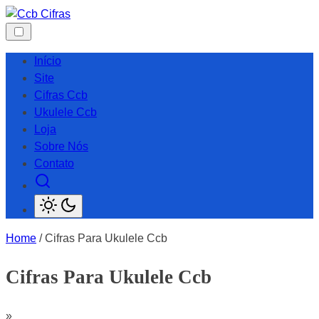
Skip
to
content
Início
Site
Cifras Ccb
Ukulele Ccb
Loja
Sobre Nós
Contato
Home
/ Cifras Para Ukulele Ccb
Cifras Para Ukulele Ccb
»