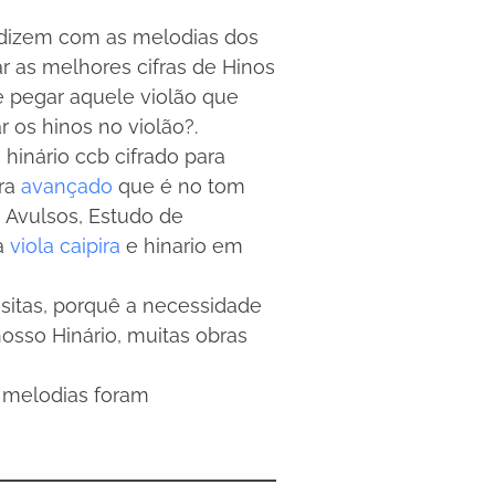
ndizem com as melodias dos
r as melhores cifras de Hinos
 e pegar aquele violão que
os hinos no violão?.
 hinário ccb cifrado para
ara
avançado
que é no tom
s Avulsos, Estudo de
ra
viola caipira
e hinario em
isitas, porquê a necessidade
osso Hinário, muitas obras
s melodias foram