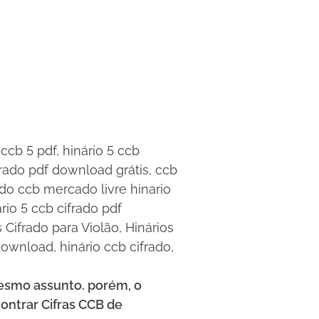
•
o ccb 5 pdf, hinário 5 ccb
ifrado pdf download grátis, ccb
rado ccb mercado livre hinario
ário 5 ccb cifrado pdf
s Cifrado para Violão, Hinários
 download, hinário ccb cifrado,
mesmo assunto. porém, o
contrar Cifras CCB de
•