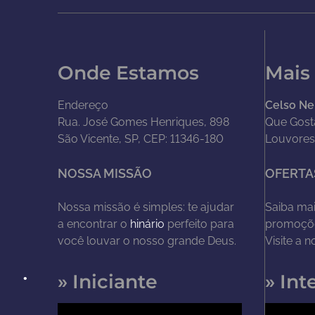
Onde Estamos
Mais
Endereço
Celso Ne
Rua. José Gomes Henriques, 898
Que Gost
São Vicente, SP, CEP: 11346-180
Louvores
NOSSA MISSÃO
OFERTA
Nossa missão é simples: te ajudar
Saiba mai
a encontrar o
hinário
perfeito para
promoçõe
você louvar o nosso grande Deus.
Visite a 
» Iniciante
» Int
T
T