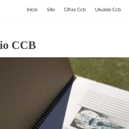
Início
Site
Cifras Ccb
Ukulele Ccb
rio CCB
•
•