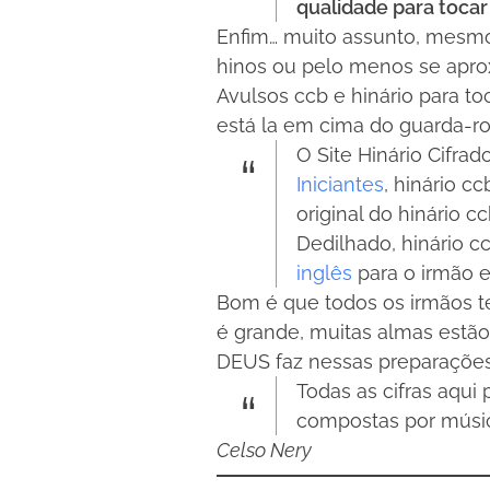
qualidade para tocar 
Enfim… muito assunto, mesmo
hinos ou pelo menos se aprox
Avulsos ccb e hinário para t
está la em cima do guarda-r
O Site Hinário Cifrad
Iniciantes
, hinário c
original do hinário 
Dedilhado, hinário cc
inglês
para o irmão e
Bom é que todos os irmãos te
é grande, muitas almas estã
DEUS faz nessas preparações 
Todas as cifras aqui
compostas por músic
Celso Nery