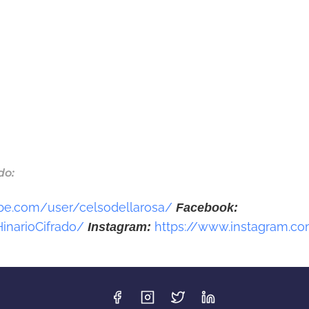
•
•
do:
•
be.com/user/celsodellarosa/
Facebook:
inarioCifrado/
https://www.instagram.com
Instagram: