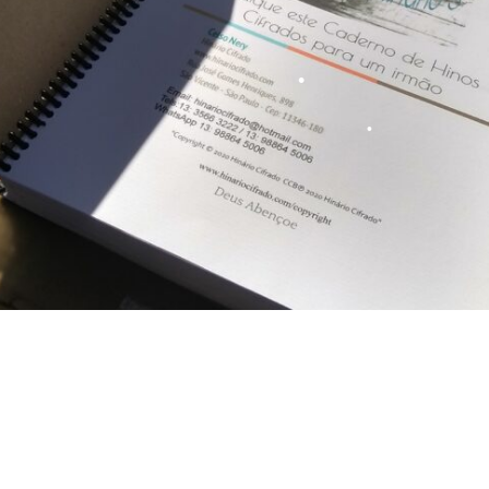
•
•
•