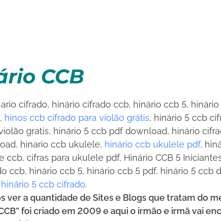
nário CCB
nario cifrado, hinário cifrado ccb, hinário ccb 5, hinári
•
o,
hinos ccb cifrado para violão grátis
, hinário 5 ccb c
violão gratis, hinário 5 ccb pdf download, hinário cif
oad, hinario ccb ukulele,
hinário ccb ukulele pdf
, hin
e ccb, cifras para ukulele pdf, Hinário CCB 5 Iniciante
do ccb, hinário ccb 5, hinário ccb 5 pdf, hinário 5 ccb
,
hinário 5 ccb cifrado
.
s ver a quantidade de Sites e Blogs que tratam do 
“CCB” foi criado em 2009 e aqui o irmão e irmã vai en