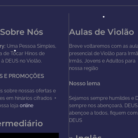
 Sobre Nós
Aulas de Violão
ry:
Uma Pessoa Simples,
Breve voltaremos com as aul
a de Tocar Hinos de
presencial de Violão para Irm
 à DEUS no Violão.
Irmãs, Jovens e Adultos para
nossa região
S E PROMOÇÕES
Nosso lema
s sobre nossas ofertas e
s em hinários cifrados ‣
Sejamos sempre humildes e 
nossa loja
online
sempre nos abençoará, DEUS
•
abençoe a todos, fiquem com
DEUS
ermediário