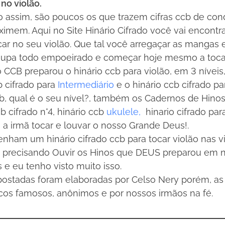
no violão.
 assim, são poucos os que trazem cifras ccb de co
imem. Aqui no Site Hinário Cifrado você vai encontra
•
ocar no seu violão. Que tal você arregaçar as mangas
oupa todo empoeirado e começar hoje mesmo a tocar 
•
o CCB preparou o hinário ccb para violão, em 3 níveis,
cb cifrado para
Intermediário
e o hinário ccb cifrado p
ccb, qual é o seu nível?, também os Cadernos de Hino
b cifrado n°4, hinário ccb
ukulele,
hinario cifrado pa
 a irmã tocar e louvar o nosso Grande Deus!.
nham um hinário cifrado ccb para tocar violão nas v
o precisando Ouvir os Hinos que DEUS preparou em n
e eu tenho visto muito isso.
 postadas foram elaboradas por Celso Nery porém, a
os famosos, anônimos e por nossos irmãos na fé.
•