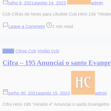
julho 9, 2021
agosto 14, 2023
admin
Ccb Cifras de hinos para Ukulele Ccb Hino 156 “Hinári
on
Post
Leave a Comment
2 min read
Hino
read
156
time
Em
Cifras
Cifras Ccb
Violão Ccb
Cristo
Espera
Cifra – 195 Anunciai o santo Evange
sem
Vacilar
junho 30, 2021
agosto 15, 2023
admin
Cifra Hino 195 “Hinário 4” Anunciai o santo Evangelho 