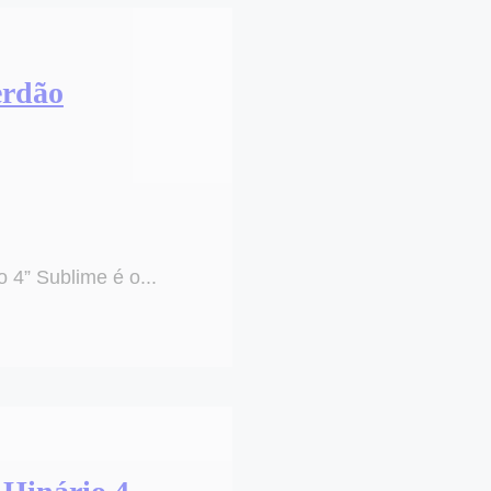
erdão
 4” Sublime é o...