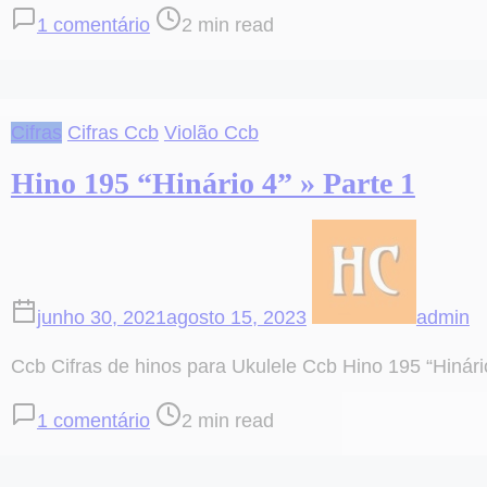
em
Post
1 comentário
2 min read
Cifra
read
–
time
195
Cifras
Cifras Ccb
Violão Ccb
Anunciai
o
Hino 195 “Hinário 4” » Parte 1
santo
Evangelho»
Parte
2
junho 30, 2021
agosto 15, 2023
admin
Ccb Cifras de hinos para Ukulele Ccb Hino 195 “Hinário
em
Post
1 comentário
2 min read
Hino
read
195
time