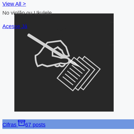
View All >
No violão ou Ukulele
Acesse Já
Cifras
67 posts