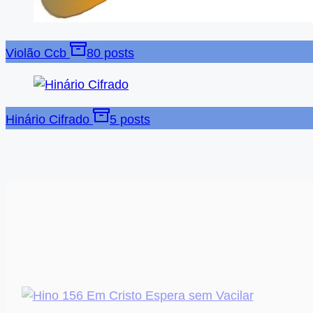
Violão Ccb
80 posts
Hinário Cifrado
5 posts