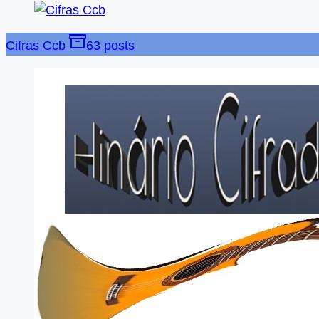
Cifras Ccb
63 posts