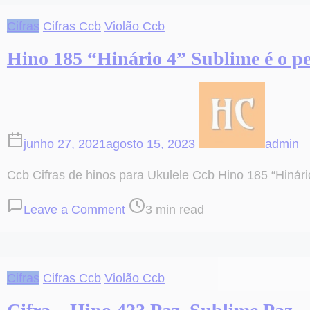
“Hinário
Cifras
Cifras Ccb
Violão Ccb
4”
»
Hino 185 “Hinário 4” Sublime é o p
Parte
1
junho 27, 2021
agosto 15, 2023
admin
Ccb Cifras de hinos para Ukulele Ccb Hino 185 “Hinário
on
Post
Leave a Comment
3 min read
Hino
read
185
time
“Hinário
Cifras
Cifras Ccb
Violão Ccb
4”
Sublime