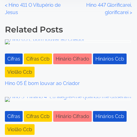
P
<
Hino 411 O Vitupério de
Hino 447 Glorificarei,
Jesus
glorificarei
>
o
Related Posts
s
t
s
Cifras
Cifras Ccb
Hinário Cifrado
Hinários Ccb
n
Violão Ccb
a
Hino 05 É bom louvar ao Criador
v
i
g
Cifras
Cifras Ccb
Hinário Cifrado
Hinários Ccb
a
Violão Ccb