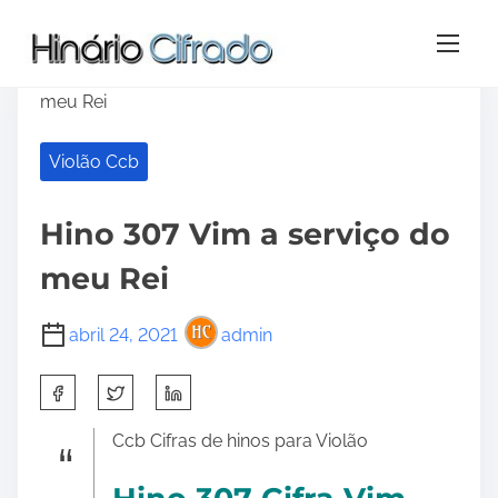
S
Home
/
Violão Ccb
/ Hino 307 Vim a serviço do
k
meu Rei
i
p
Violão Ccb
t
o
c
Hino 307 Vim a serviço do
o
n
meu Rei
t
e
abril 24, 2021
admin
n
t
S
h
a
Ccb Cifras de hinos para Violão
r
e