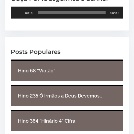
T
00:00
00:00
o
c
a
d
o
Posts Populares
r
d
e
Hino 68 “Violão”
á
u
d
i
Hino 235 Ó Irmãos a Deus Devemos…
o
Hino 364 “Hinário 4” Cifra