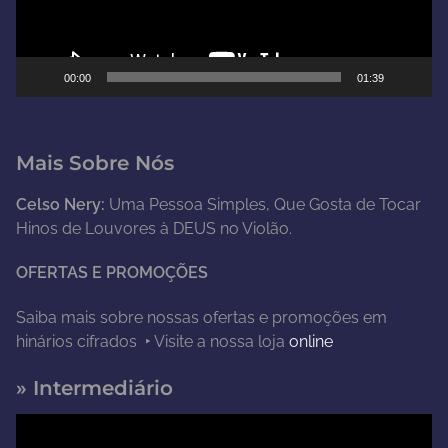
r
d
e
00:00
01:39
v
í
d
Mais Sobre Nós
e
o
Celso Nery:
Uma Pessoa Simples, Que Gosta de Tocar
Hinos de Louvores à DEUS no Violão.
OFERTAS E PROMOÇÕES
Saiba mais sobre nossas ofertas e promoções em
hinários cifrados ‣ Visite a nossa loja
online
» Intermediário
T