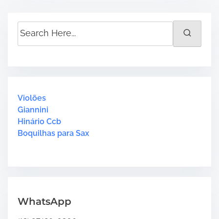
S
e
a
r
c
h
H
Violões
e
Giannini
r
Hinário Ccb
e
Boquilhas para Sax
.
.
.
WhatsApp