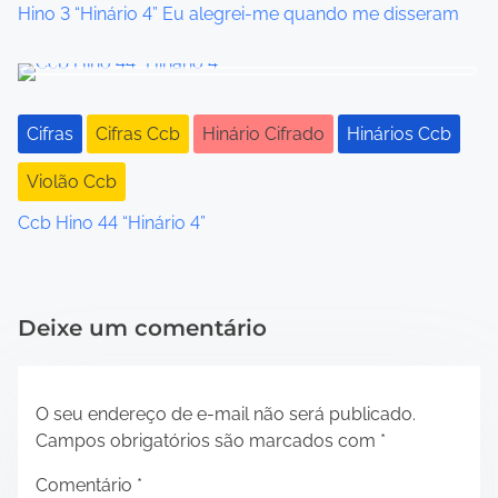
t
Hino 3 “Hinário 4” Eu alegrei-me quando me disseram
i
o
Cifras
Cifras Ccb
Hinário Cifrado
Hinários Ccb
n
Violão Ccb
Ccb Hino 44 “Hinário 4”
Deixe um comentário
O seu endereço de e-mail não será publicado.
Campos obrigatórios são marcados com
*
Comentário
*