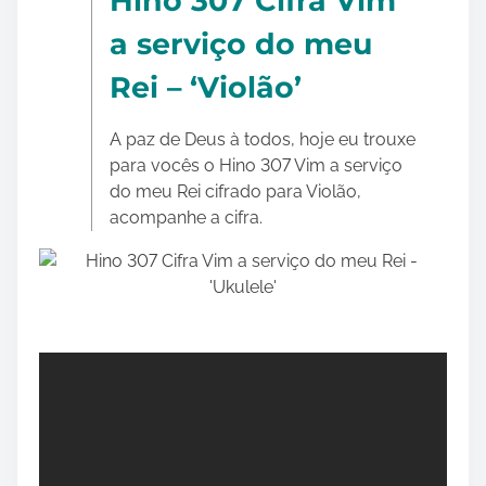
Hino 307 Cifra Vim
t
a serviço do meu
h
i
Rei – ‘Violão’
s
p
A paz de Deus à todos, hoje eu trouxe
o
para vocês o Hino 307 Vim a serviço
s
do meu Rei cifrado para Violão,
t
acompanhe a cifra.
o
n
: