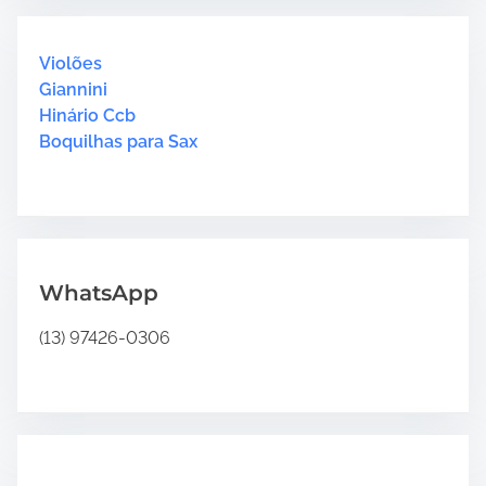
c
h
H
Violões
e
Giannini
r
Hinário Ccb
e
Boquilhas para Sax
.
.
.
WhatsApp
(13) 97426-0306