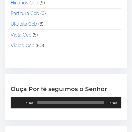
Hinários Ccb
(6)
Partitura Ccb
(6)
Ukulele Ccb
(8)
Viola Ccb
(5)
Violão Ccb
(80)
Ouça Por fé seguimos o Senhor
T
00:00
00:00
o
c
a
d