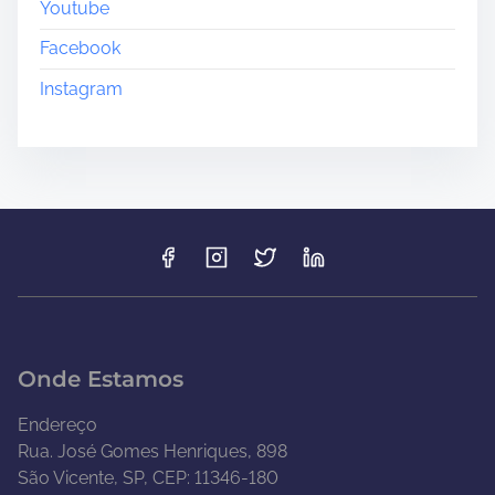
Youtube
Facebook
Instagram
Onde Estamos
Endereço
Rua. José Gomes Henriques, 898
São Vicente, SP, CEP: 11346-180