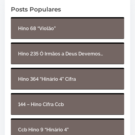
o
Posts Populares
r
d
e
Hino 68 “Violão”
á
u
d
i
Hino 235 Ó Irmãos a Deus Devemos…
o
Hino 364 “Hinário 4” Cifra
144 – Hino Cifra Ccb
Ccb Hino 9 “Hinário 4”