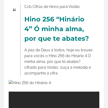
h
a
Ccb Cifras de hinos para Violão
r
Hino 256 “Hinário
e
t
4” Ó minha alma,
h
i
por que te abates?
s
p
A paz de Deus à todos, hoje eu trouxe
o
para vocês o Hino 256 do Hinário 4 Ó
s
minha alma, por que te abates?
t
cifrado para Violão, ouça a melodia e
o
acompanhe a cifra
n
: