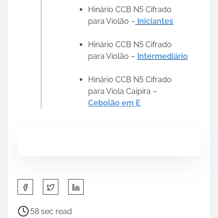
Hinário CCB N5 Cifrado
para Violão –
Iniciantes
Hinário CCB N5 Cifrado
para Violão –
Intermediário
Hinário CCB N5 Cifrado
para Viola Caipira –
Cebolão em E
S
h
a
P
58 sec read