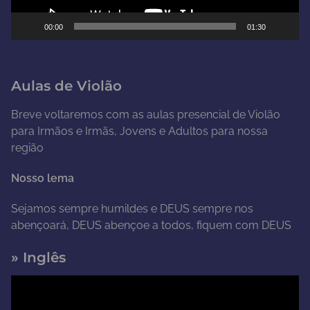
d
e
00:00
01:30
v
í
d
Aulas de Violão
e
o
Breve voltaremos com as aulas presencial de Violão
para Irmãos e Irmãs, Jovens e Adultos para nossa
região
Nosso lema
Sejamos sempre humildes e DEUS sempre nos
abençoará, DEUS abençoe a todos, fiquem com DEUS
» Inglês
T
o