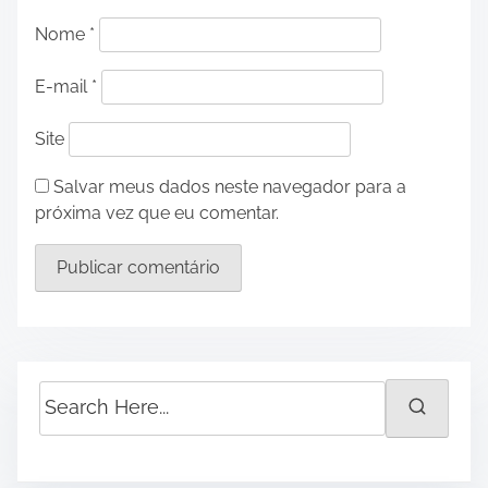
Nome
*
E-mail
*
Site
Salvar meus dados neste navegador para a
próxima vez que eu comentar.
S
e
a
r