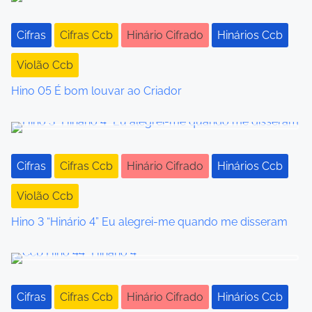
t
s
Cifras
Cifras Ccb
Hinário Cifrado
Hinários Ccb
n
Violão Ccb
a
Hino 05 É bom louvar ao Criador
v
i
g
Cifras
Cifras Ccb
Hinário Cifrado
Hinários Ccb
a
Violão Ccb
t
Hino 3 “Hinário 4” Eu alegrei-me quando me disseram
i
o
Cifras
Cifras Ccb
Hinário Cifrado
Hinários Ccb
n