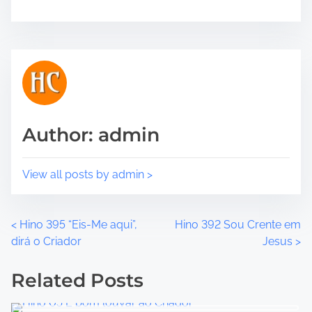
r
o
e
s
t
t
h
r
i
e
s
a
p
d
o
t
Author: admin
s
i
t
m
o
e
View all posts by admin >
n
:
P
<
Hino 395 “Eis-Me aqui”,
Hino 392 Sou Crente em
dirá o Criador
Jesus
>
o
Related Posts
s