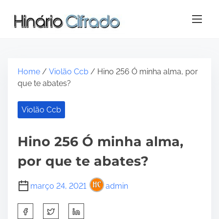
S
k
i
p
t
o
Home
/
Violão Ccb
/ Hino 256 Ó minha alma, por
c
que te abates?
o
n
Violão Ccb
t
e
n
Hino 256 Ó minha alma,
t
por que te abates?
março 24, 2021
admin
S