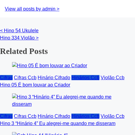
View all posts by admin >
<
Hino 54 Ukulele
Posts
Hino 334 Violão
>
navigation
Related Posts
Cifras
Cifras Ccb
Hinário Cifrado
Hinários Ccb
Violão Ccb
Hino 05 É bom louvar ao Criador
Cifras
Cifras Ccb
Hinário Cifrado
Hinários Ccb
Violão Ccb
Hino 3 “Hinário 4” Eu alegrei-me quando me disseram