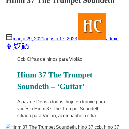
Hinm 37 The Trumpet Soundeth
março 29, 2021
agosto 17, 2023
admin
Share
this
post
Ccb Cifras de hinos para Violão
on:
Hinm 37 The Trumpet
Soundeth – ‘Guitar’
A paz de Deus à todos, hoje eu trouxe para
vocês o Hinm 37 The Trumpet Soundeth
cifrado para Violão, acompanhe a cifra.