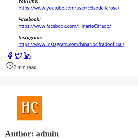
YouTube:
https://www.youtube.com/user/celsodellarosa/
Facebook:
https://www.facebook.com/HinarioCifrado/
Instagram:
https://www.instagram.com/hinariocifradooficial/
Share
this
Post
2 min read
post
read
on:
time
Author: admin