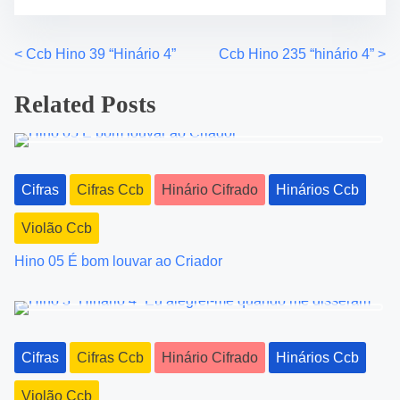
n
:
<
Ccb Hino 39 “Hinário 4”
Ccb Hino 235 “hinário 4”
>
P
o
Related Posts
s
t
Cifras
Cifras Ccb
Hinário Cifrado
Hinários Ccb
s
Violão Ccb
n
Hino 05 É bom louvar ao Criador
a
v
i
Cifras
Cifras Ccb
Hinário Cifrado
Hinários Ccb
g
Violão Ccb