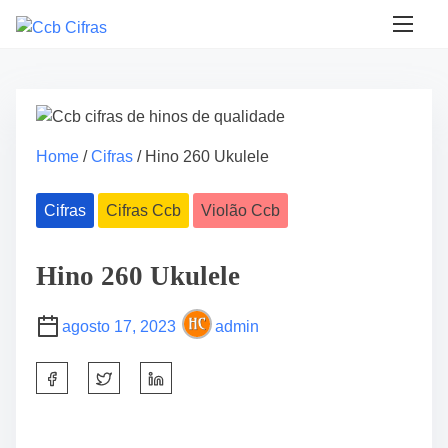
S
k
i
p
t
o
c
Home
/
Cifras
/ Hino 260 Ukulele
o
n
Cifras
Cifras Ccb
Violão Ccb
t
e
Hino 260 Ukulele
n
t
agosto 17, 2023
admin
S
h
a
r