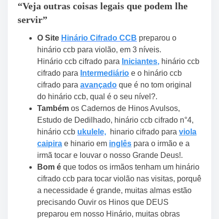
“Veja outras coisas legais que podem lhe
servir”
O Site
Hinário Cifrado CCB
preparou o
hinário ccb para violão, em 3 níveis.
Hinário ccb cifrado para
Iniciantes
,
hinário ccb
cifrado para
Intermediário
e o hinário ccb
cifrado para
avançado
que é no tom original
do hinário ccb, qual é o seu nível?.
Também
os Cadernos de Hinos Avulsos,
Estudo de Dedilhado, hinário ccb cifrado n°4,
hinário ccb
ukulele,
hinario cifrado para
viola
caipira
e hinario em
inglês
para o irmão e a
irmã tocar e louvar o nosso Grande Deus!.
Bom é
que todos os irmãos tenham um hinário
cifrado ccb para tocar violão nas visitas, porquê
a necessidade é grande, muitas almas estão
precisando Ouvir os Hinos que DEUS
preparou em nosso Hinário, muitas obras