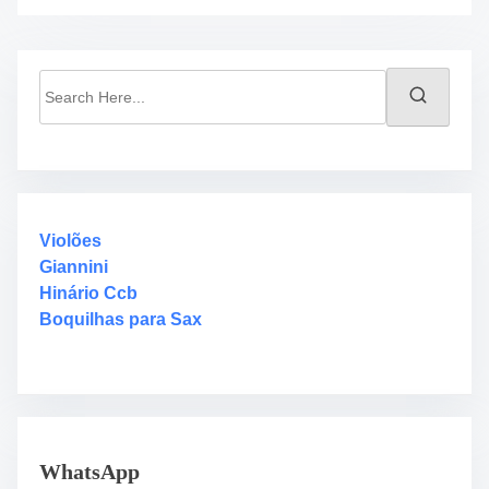
S
e
a
r
c
h
H
Violões
e
Giannini
r
Hinário Ccb
e
Boquilhas para Sax
.
.
.
WhatsApp