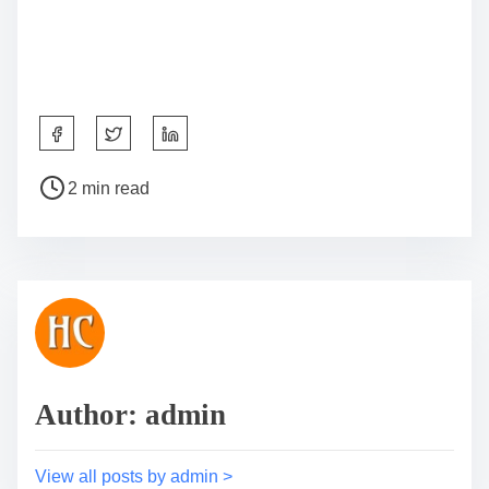
S
h
a
P
2 min read
r
o
e
s
t
t
h
r
i
e
s
a
p
d
o
t
Author: admin
s
i
t
m
o
e
View all posts by admin >