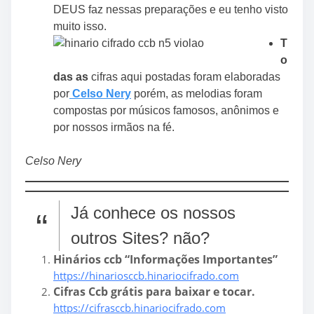
DEUS faz nessas preparações e eu tenho visto
muito isso.
T
o
das as
cifras aqui postadas foram elaboradas
por
Celso Nery
porém, as melodias foram
compostas por músicos famosos, anônimos e
por nossos irmãos na fé.
Celso Nery
Já conhece os nossos
outros Sites? não?
Hinários ccb “Informações Importantes”
https://hinariosccb.hinariocifrado.com
Cifras Ccb grátis para baixar e tocar.
https://cifrasccb.hinariocifrado.com