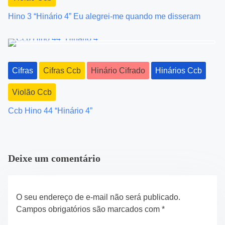
a
Hino 3 “Hinário 4” Eu alegrei-me quando me disseram
t
i
o
Cifras
Cifras Ccb
Hinário Cifrado
Hinários Ccb
n
Violão Ccb
Ccb Hino 44 “Hinário 4”
Deixe um comentário
O seu endereço de e-mail não será publicado.
Campos obrigatórios são marcados com
*